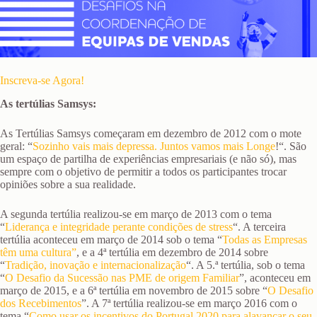
Inscreva-se Agora!
As tertúlias Samsys:
As Tertúlias Samsys começaram em dezembro de 2012 com o mote
geral: “
Sozinho vais mais depressa. Juntos vamos mais Longe
!“. São
um espaço de partilha de experiências empresariais (e não só), mas
sempre com o objetivo de permitir a todos os participantes trocar
opiniões sobre a sua realidade.
A segunda tertúlia realizou-se em março de 2013 com o tema
“
Liderança e integridade perante condições de stress
“. A terceira
tertúlia aconteceu em março de 2014 sob o tema “
Todas as Empresas
têm uma cultura”
, e a 4ª tertúlia em dezembro de 2014 sobre
“
Tradição, inovação e internacionalização
“. A 5.ª tertúlia, sob o tema
“
O Desafio da Sucessão nas PME de origem Familiar
”, aconteceu em
março de 2015, e a 6ª tertúlia em novembro de 2015 sobre “
O Desafio
dos Recebimentos
”. A 7ª tertúlia realizou-se em março 2016 com o
tema “
Como usar os incentivos do Portugal 2020 para alavancar o seu