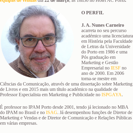
equipas de vendas
dia
22 de março
, às 18h30 no Hotel AC Porto
.
O PERFIL
J. A. Nunes Carneiro
acarreta no seu percurso
académico uma licenciatura
em História pela Faculdade
de Letras da Universidade
do Porto em 1986 e uma
Pós graduação em
Marketing e Gestão
Empresarial no
IESF
no
ano de 2000. Em 2006
torna-se mestre em
Ciências da Comunicação, através de uma dissertação sobre Marketing
de Livros e em 2015 mais um título académico na qualidade de
Professor Especialista em Marketing e Publicidade no
ISPGAYA
.
É professor no IPAM Porto desde 2001, tendo já lecionado no MBA
do IPAM no Brasil e no
ISAG
. Já desempenhou funções de Diretor de
Marketing e Vendas e de Diretor de Comunicação e Relações Públicas
em várias empresas.