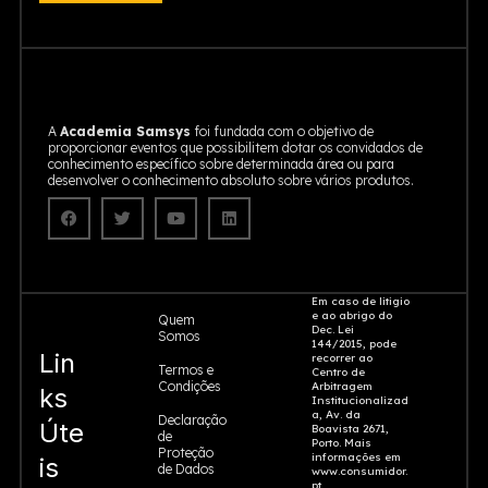
A
Academia Samsys
foi fundada com o objetivo de
proporcionar eventos que possibilitem dotar os convidados de
conhecimento específico sobre determinada área ou para
desenvolver o conhecimento absoluto sobre vários produtos.
Em caso de litigio
e ao abrigo do
Quem
Dec. Lei
Somos
144/2015, pode
Lin
recorrer ao
Termos e
Centro de
Condições
Arbitragem
ks
Institucionalizad
a, Av. da
Declaração
Úte
Boavista 2671,
de
Porto. Mais
Proteção
informações em
is
de Dados
www.consumidor.
pt