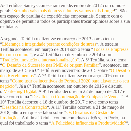
As Tertúlias Samsys começaram em dezembro de 2012 com o mote
geral: “
Sozinho vais mais depressa. Juntos vamos mais Longe
!“. São
um espaço de partilha de experiências empresariais. Sempre com o
objetivo de permitir a todos os participantes trocar opiniões sobre a sua
realidade.
A segunda Tertúlia realizou-se em março de 2013 com o tema
“
Liderança e integridade perante condições de stress
“. A terceira
Tertúlia aconteceu em março de 2014 sob o tema “
Todas as Empresas
têm uma cultura”
, e a 4ª Tertúlia em dezembro de 2014 sobre
“
Tradição, inovação e internacionalização
“. A 5ª Tertúlia, sob o tema
“
O Desafio da Sucessão nas PME de origem Familiar
”, aconteceu em
março de 2015 e a 6ª Tertúlia em novembro de 2015 sobre “
O Desafio
dos Recebimentos
”. A 7ª Tertúlia realizou-se em março 2016 com o
tema “
Como usar os incentivos do Portugal 2020 para alavancar o seu
negócio
“. Já a 8ª Tertúlia aconteceu em outubro de 2016 e discutiu
o
Marketing Digital
. A 9ª Tertúlia decorreu a 22 de março de 2017 e
teve como tema “
Desafios na Coordenação de Equipas de Vendas
“. A
10ª Tertúlia decorreu a 18 de outubro de 2017 e teve como tema
“
Desafios na Contratação
“. A 11ª Tertúlia ocorreu a 21 de março de
2018, altura em que se falou sobre “
Os Desafios da Gestão de
Produção
“. A última Tertúlia contou com duas edições, no Porto, na
qual foi trabalhado o tema “
A Felicidade influencia a Produtividade?
“.