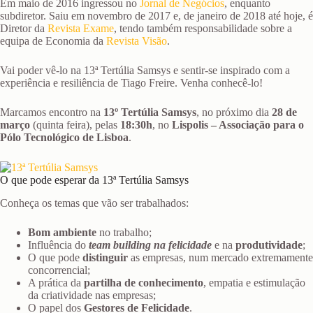
Em maio de 2016 ingressou no
Jornal de Negócios
, enquanto
subdiretor. Saiu em novembro de 2017 e, de janeiro de 2018 até hoje, é
Diretor da
Revista Exame
, tendo também responsabilidade sobre a
equipa de Economia da
Revista Visão
.
Vai poder vê-lo na 13ª Tertúlia Samsys e sentir-se inspirado com a
experiência e resiliência de Tiago Freire. Venha conhecê-lo!
Marcamos encontro na
13º Tertúlia Samsys
, no próximo dia
28 de
março
(quinta feira), pelas
18:30h
, no
Lispolis – Associação para o
Pólo Tecnológico de Lisboa
.
O que pode esperar da 13ª Tertúlia Samsys
Conheça os temas que vão ser trabalhados:
Bom ambiente
no trabalho;
Influência do
team building na felicidade
e na
produtividade
;
O que pode
distinguir
as empresas, num mercado extremamente
concorrencial;
A prática da
partilha de conhecimento
, empatia e estimulação
da criatividade nas empresas;
O papel dos
Gestores de Felicidade
.