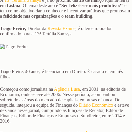
A
13ª Tertúlia Samsys
é já no próximo dia
28 de março
(quinta-feira)
em
Lisboa
. O tema deste ano é “
Ser feliz é ser mais produtivo?
” e
tem como objetivo dar a conhecer e incentivar práticas que promovam
a
felicidade nas organizações
e o
team building
.
Tiago Freire,
Diretor da
Revista Exame
, é o terceiro orador
confirmado para a 13ª Tertúlia Samsys.
Tiago Freire, 40 anos, é licenciado em Direito. É casado e tem três
filhos.
Começou como jornalista na
Agência Lusa
, em 2001, na editoria de
Economia, onde esteve até 2006. Nesse período, acompanhou
sobretudo as áreas do mercado de capitais, empresas e banca. De
seguida, integrou a equipa de Finanças do
Diário Económico
e esteve
dez anos nesse jornal, cumprindo as funções de Redator, Editor de
Finanças, Editor de Finanças e Empresas e Subdiretor, entre 2014 e
2016.