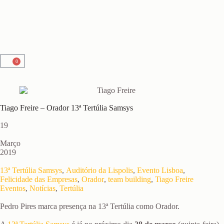
0
Tiago Freire – Orador 13ª Tertúlia Samsys
19
Março
2019
13ª Tertúlia Samsys
,
Auditório da Lispolis
,
Evento Lisboa
,
Felicidade das Empresas
,
Orador
,
team building
,
Tiago Freire
Eventos
,
Notícias
,
Tertúlia
Pedro Pires marca presença na 13ª Tertúlia como Orador.