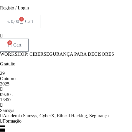
Pular
para
Registo / Login
o
conteúdo
0
€
0,00
Cart
0
Cart
WORKSHOP: CIBERSEGURANÇA PARA DECISORES
Gratuito
29
Outubro
2025
09:30 -
13:00
Samsys
Academia Samsys
,
CyberX
,
Ethical Hacking
,
Segurança
Formação