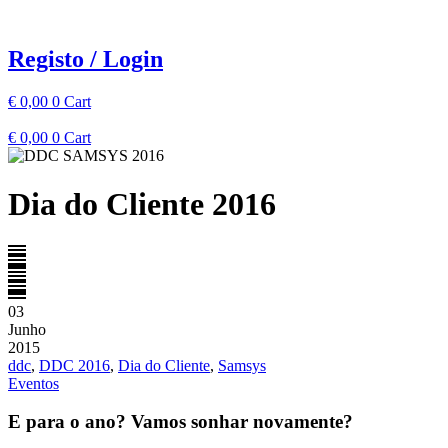
Pular
para
o
Registo / Login
conteúdo
€
0,00
0
Cart
€
0,00
0
Cart
Dia do Cliente 2016
03
Junho
2015
ddc
,
DDC 2016
,
Dia do Cliente
,
Samsys
Eventos
E para o ano? Vamos sonhar novamente?