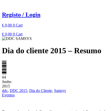
Pular
para
o
Registo / Login
conteúdo
€
0,00
0
Cart
€
0,00
0
Cart
Dia do cliente 2015 – Resumo
04
Junho
2015
ddc
,
DDC 2015
,
Dia do Cliente
,
Samsys
Eventos