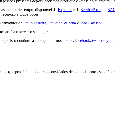
il pessoas presentes depois, podemos dizer que o 4º dia do cliente foi 
sas, o suporte sempre disponível da
Exponor
e da
ServicePack
, da
SA
 recepção a todos vocês.
 cativantes de
Paulo Ferreira
,
Paulo de Vilhena
e
João Catalão
.
eçar já a reservar o seu lugar.
to por isso continue a acompanhar-nos no site,
facebook
,
twitter
e
yout
ntos que possibilitem dotar os convidados de conhecimento específico