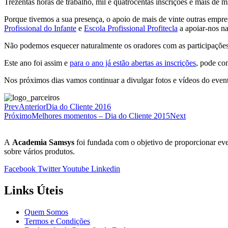
Trezentas horas de trabalho, mil e quatrocentas inscrições e mais de m
Porque tivemos a sua presença, o apoio de mais de vinte outras empre
Profissional do Infante
e
Escola Profissional Profitecla
a apoiar-nos na
Não podemos esquecer naturalmente os oradores com as participações
Este ano foi assim e
para o ano já estão abertas as inscrições
, pode com
Nos próximos dias vamos continuar a divulgar fotos e vídeos do even
Prev
Anterior
Dia do Cliente 2016
Próximo
Melhores momentos – Dia do Cliente 2015
Next
A
Academia Samsys
foi fundada com o objetivo de proporcionar eve
sobre vários produtos.
Facebook
Twitter
Youtube
Linkedin
Links Úteis
Quem Somos
Termos e Condições