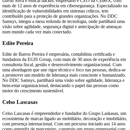
David Silva é ethical hacker, empresário e CEO da CyberX, com
mais de 12 anos de experiência em cibersegurança. Especializado na
identificação de vulnerabilidades em sistemas críticos, tem
contribuído para a proteção de grandes organizações. No DDC
Samsys, integra a mesa redonda de tecnologia, onde partilhará uma
visão sobre agilidade, segurança digital e antecipação de ameaças
num mundo cada vez mais conectado.
Edite Pereira
Edite de Barros Pereira é empresária, contabilista certificada e
fundadora da EGIS Group, com mais de 30 anos de experiência em
consultoria fiscal, gestão e desenvolvimento organizacional. Com
uma abordagem que une rigor técnico e foco nas pessoas, dedica-se
a promover um modelo de liderança mais consciente e humanizado.
No DDC Samsys, partilhará uma visão sobre agilidade, liderança e
bem-estar organizacional, destacando o papel das pessoas como
motor do crescimento sustentável.
Celso Lascasas
Celso Lascasas é empreendedor e fundador do Grupo Laskasas, um
ecossistema de marcas ligado ao mobiliário, decoração e imobiliário,
com presença internacional. Com um percurso iniciado aos 14 anos
como aprendiz de marceneiro, construiu um grupo empresarial com