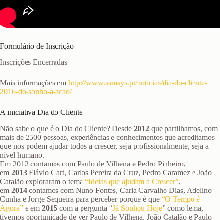
Formulário de Inscrição
Inscrições Encerradas
Mais informações em
http://www.samsys.pt/noticias/dia-do-cliente-
2016-do-sonho-a-acao/
A iniciativa Dia do Cliente
Não sabe o que é o Dia do Cliente? Desde
2012
que partilhamos, com
mais de 2500 pessoas, experiências e conhecimentos que acreditamos
que nos podem ajudar todos a crescer, seja profissionalmente, seja a
nível humano.
Em 2012 contamos com Paulo de Vilhena e Pedro Pinheiro,
em
2013
Flávio Gart, Carlos Pereira da Cruz, Pedro Caramez e João
Catalão exploraram o tema
“Ideias que ajudam a Crescer”
,
em
2014
contamos com Nuno Fontes, Carla Carvalho Dias, Adelino
Cunha e Jorge Sequeira para perceber porque é que
“O Tempo é
Agora”
e em
2015
com a pergunta “
Já Sonhou Hoje
” como lema,
tivemos oportunidade de ver Paulo de Vilhena, João Catalão e Paulo