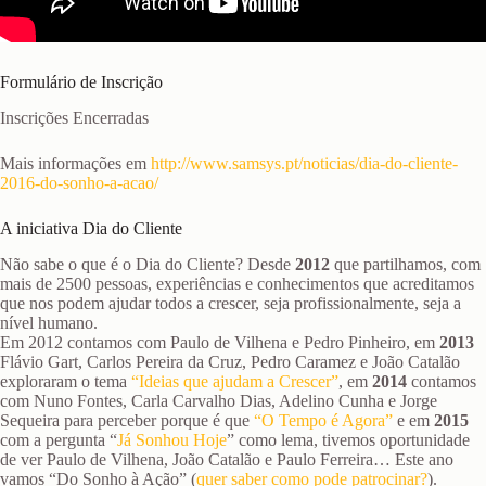
Formulário de Inscrição
Inscrições Encerradas
Mais informações em
http://www.samsys.pt/noticias/dia-do-cliente-
2016-do-sonho-a-acao/
A iniciativa Dia do Cliente
Não sabe o que é o Dia do Cliente? Desde
2012
que partilhamos, com
mais de 2500 pessoas, experiências e conhecimentos que acreditamos
que nos podem ajudar todos a crescer, seja profissionalmente, seja a
nível humano.
Em 2012 contamos com Paulo de Vilhena e Pedro Pinheiro, em
2013
Flávio Gart, Carlos Pereira da Cruz, Pedro Caramez e João Catalão
exploraram o tema
“Ideias que ajudam a Crescer”
, em
2014
contamos
com Nuno Fontes, Carla Carvalho Dias, Adelino Cunha e Jorge
Sequeira para perceber porque é que
“O Tempo é Agora”
e em
2015
com a pergunta “
Já Sonhou Hoje
” como lema, tivemos oportunidade
de ver Paulo de Vilhena, João Catalão e Paulo Ferreira… Este ano
vamos “Do Sonho à Ação” (
quer saber como pode patrocinar?
).