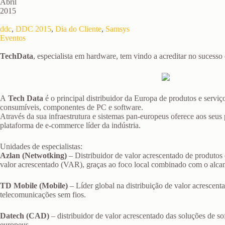
Abril
2015
ddc
,
DDC 2015
,
Dia do Cliente
,
Samsys
Eventos
TechData
, especialista em hardware, tem vindo a acreditar no sucesso
A
Tech Data
é o principal distribuidor da Europa de produtos e serviç
consumíveis, componentes de PC e software.
Através da sua infraestrutura e sistemas pan-europeus oferece aos seus
plataforma de e-commerce líder da indústria.
Unidades de especialistas:
Azlan (Netwotking)
– Distribuidor de valor acrescentado de produtos 
valor acrescentado (VAR), graças ao foco local combinado com o alca
TD Mobile (Mobile)
– Líder global na distribuição de valor acrescent
telecomunicações sem fios.
Datech (CAD)
– distribuidor de valor acrescentado das soluções de 
europeus.