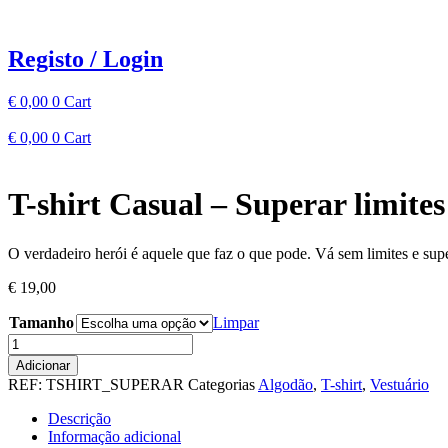
Pular
para
o
Registo / Login
conteúdo
€
0,00
0
Cart
€
0,00
0
Cart
T-shirt Casual – Superar limites
O verdadeiro herói é aquele que faz o que pode. Vá sem limites e sup
€
19,00
Tamanho
Limpar
Quantidade
de
Adicionar
T-
REF:
TSHIRT_SUPERAR
Categorias
Algodão
,
T-shirt
,
Vestuário
shirt
Casual
Descrição
-
Informação adicional