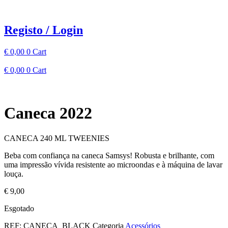
Pular
para
o
Registo / Login
conteúdo
€
0,00
0
Cart
€
0,00
0
Cart
Caneca 2022
CANECA 240 ML TWEENIES
Beba com confiança na caneca Samsys! Robusta e brilhante, com
uma impressão vívida resistente ao microondas e à máquina de lavar
louça.
€
9,00
Esgotado
REF:
CANECA_BLACK
Categoria
Acessórios