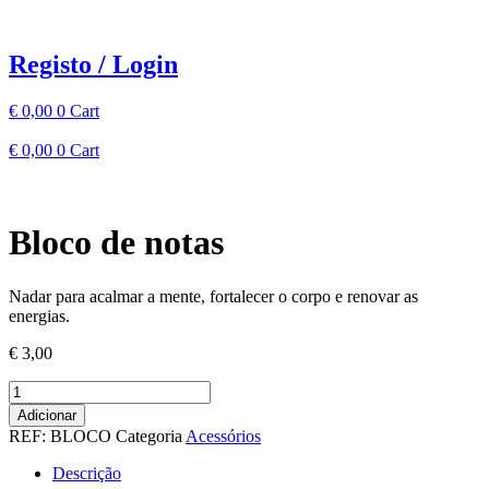
Pular
para
o
Registo / Login
conteúdo
€
0,00
0
Cart
€
0,00
0
Cart
Bloco de notas
Nadar para acalmar a mente, fortalecer o corpo e renovar as
energias.
€
3,00
Quantidade
de
Adicionar
Bloco
REF:
BLOCO
Categoria
Acessórios
de
notas
Descrição