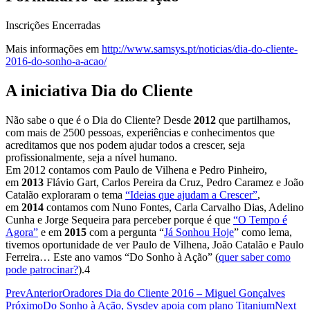
Inscrições Encerradas
Mais informações em
http://www.samsys.pt/noticias/dia-do-cliente-
2016-do-sonho-a-acao/
A iniciativa Dia do Cliente
Não sabe o que é o Dia do Cliente? Desde
2012
que partilhamos,
com mais de 2500 pessoas, experiências e conhecimentos que
acreditamos que nos podem ajudar todos a crescer, seja
profissionalmente, seja a nível humano.
Em 2012 contamos com Paulo de Vilhena e Pedro Pinheiro,
em
2013
Flávio Gart, Carlos Pereira da Cruz, Pedro Caramez e João
Catalão exploraram o tema
“Ideias que ajudam a Crescer”
,
em
2014
contamos com Nuno Fontes, Carla Carvalho Dias, Adelino
Cunha e Jorge Sequeira para perceber porque é que
“O Tempo é
Agora”
e em
2015
com a pergunta “
Já Sonhou Hoje
” como lema,
tivemos oportunidade de ver Paulo de Vilhena, João Catalão e Paulo
Ferreira… Este ano vamos “Do Sonho à Ação” (
quer saber como
pode patrocinar?
).4
Prev
Anterior
Oradores Dia do Cliente 2016 – Miguel Gonçalves
Próximo
Do Sonho à Ação, Sysdev apoia com plano Titanium
Next