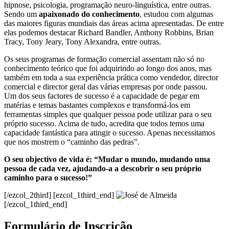
hipnose, psicologia, programação neuro-linguística, entre outras.
Sendo um
apaixonado do conhecimento
, estudou com algumas
das maiores figuras mundiais das áreas acima apresentadas. De entre
elas podemos destacar Richard Bandler, Anthony Robbins, Brian
Tracy, Tony Jeary, Tony Alexandra, entre outras.
Os seus programas de formação comercial assentam não só no
conhecimento teórico que foi adquirindo ao longo dos anos, mas
também em toda a sua experiência prática como vendedor, director
comercial e director geral das várias empresas por onde passou.
Um dos seus factores de sucesso é a capacidade de pegar em
matérias e temas bastantes complexos e transformá-los em
ferramentas simples que qualquer pessoa pode utilizar para o seu
próprio sucesso. Acima de tudo, acredita que todos temos uma
capacidade fantástica para atingir o sucesso. Apenas necessitamos
que nos mostrem o “caminho das pedras”.
O seu objectivo de vida é: “Mudar o mundo, mudando uma
pessoa de cada vez, ajudando-a a descobrir o seu próprio
caminho para o sucesso!”
[/ezcol_2third] [ezcol_1third_end]
[/ezcol_1third_end]
Formulário de Inscrição