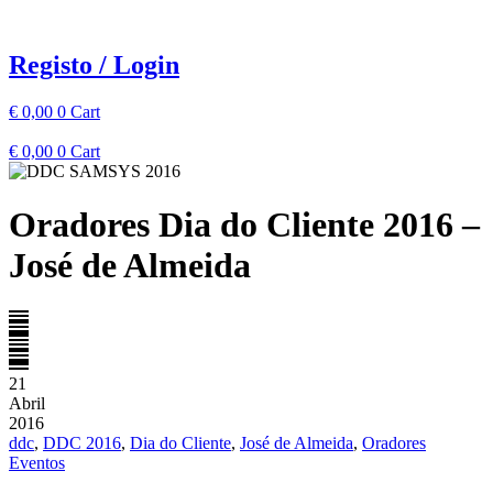
Pular
para
o
Registo / Login
conteúdo
€
0,00
0
Cart
€
0,00
0
Cart
Oradores Dia do Cliente 2016 –
José de Almeida
21
Abril
2016
ddc
,
DDC 2016
,
Dia do Cliente
,
José de Almeida
,
Oradores
Eventos