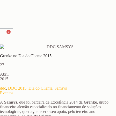
0
Grenke no Dia do Cliente 2015
27
Abril
2015
ddc
,
DDC 2015
,
Dia do Cliente
,
Samsys
Eventos
A
Samsys
, que foi parceira de Excelência 2014 da
Grenke
, grupo
financeiro alemão especializado no financiamento de soluções
tecnológicas, quer agradecer o seu apoio, pelo terceiro ano