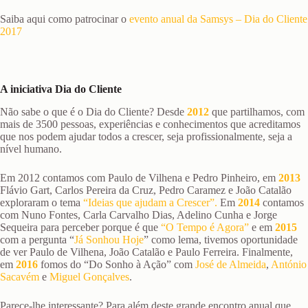
Saiba aqui como patrocinar o
evento anual da Samsys – Dia do Cliente
2017
A iniciativa Dia do Cliente
Não sabe o que é o Dia do Cliente? Desde
2012
que partilhamos, com
mais de 3500 pessoas, experiências e conhecimentos que acreditamos
que nos podem ajudar todos a crescer, seja profissionalmente, seja a
nível humano.
Em 2012 contamos com Paulo de Vilhena e Pedro Pinheiro, em
2013
Flávio Gart, Carlos Pereira da Cruz, Pedro Caramez e João Catalão
exploraram o tema
“Ideias que ajudam a Crescer”.
Em
2014
contamos
com Nuno Fontes, Carla Carvalho Dias, Adelino Cunha e Jorge
Sequeira para perceber porque é que
“O Tempo é Agora”
e em
2015
com a pergunta “
Já Sonhou Hoje
” como lema, tivemos oportunidade
de ver Paulo de Vilhena, João Catalão e Paulo Ferreira. Finalmente,
em
2016
fomos do “Do Sonho à Ação” com
José de Almeida
,
António
Sacavém
e
Miguel Gonçalves
.
Parece-lhe interessante? Para além deste grande encontro anual que