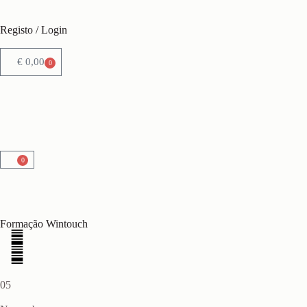
Registo / Login
€
0,00
0
0
Formação Wintouch
05