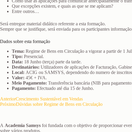
Como usar as aplicações para comunicar antecipadamente o tran
Que excepções existem, e quais as que se me aplicam?
Entre outros…
Será entregue material didático referente a esta formação.
Sempre que se justifique, será enviada para os participantes informação 
Dados sobre esta formação
Tema:
Regime de Bens em Circulação a vigorar a partir de 1 Jul
Tipo:
Presencial.
Data:
18 Junho (terça) parte da tarde.
Destinatários:
Utilizadores de aplicações de Facturação, Gabinet
Local:
ACIG ou SAMSYS, dependendo do numero de inscritos
Valor:
45€ + IVA.
Meio Pagamento:
Transferência bancária (NIB para pagamento
Pagamento:
Efectuado até dia 15 de Junho.
Anterior
Crescimento Sustentável em Vendas
Próximo
Dúvidas sobre Regime de Bens em Circulação
A
Academia Samsys
foi fundada com o objetivo de proporcionar even
sobre vários produtos.