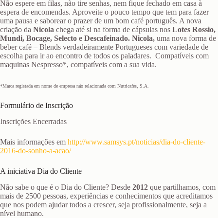
Não espere em filas, não tire senhas, nem fique fechado em casa à
espera de encomendas. Aproveite o pouco tempo que tem para fazer
uma pausa e saborear o prazer de um bom café português. A nova
criação da
Nicola
chega até si na forma de cápsulas nos
Lotes Rossio,
Mundi, Bocage, Selecto e Descafeinado. Nicola,
uma nova forma de
beber café – Blends verdadeiramente Portugueses com variedade de
escolha para ir ao encontro de todos os paladares. Compatíveis com
maquinas Nespresso*, compatíveis com a sua vida.
*Marca registada em nome de empresa não relacionada com Nutricafés, S.A.
Formulário de Inscrição
Inscrições Encerradas
Mais informações em
http://www.samsys.pt/noticias/dia-do-cliente-
2016-do-sonho-a-acao/
A iniciativa Dia do Cliente
Não sabe o que é o Dia do Cliente? Desde
2012
que partilhamos, com
mais de 2500 pessoas, experiências e conhecimentos que acreditamos
que nos podem ajudar todos a crescer, seja profissionalmente, seja a
nível humano.