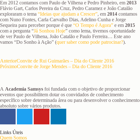
Em 2012 contamos com Paulo de Vilhena e Pedro Pinheiro, em
2013
Flávio Gart, Carlos Pereira da Cruz, Pedro Caramez e João Catalão
exploraram o tema
“Ideias que ajudam a Crescer”
, em
2014
contamos
com Nuno Fontes, Carla Carvalho Dias, Adelino Cunha e Jorge
Sequeira para perceber porque é que
“O Tempo é Agora”
e em
2015
com a pergunta “
Já Sonhou Hoje
” como lema, tivemos oportunidade
de ver Paulo de Vilhena, João Catalão e Paulo Ferreira… Este ano
vamos “Do Sonho à Ação” (
quer saber como pode patrocinar?
).
Anterior
Convite de Rui Guimarães – Dia do Cliente 2016
Próximo
Convite de Jorge Mendes – Dia do Cliente 2016
A
Academia Samsys
foi fundada com o objetivo de proporcionar
eventos que possibilitem dotar os convidados de conhecimento
específico sobre determinada área ou para desenvolver o conhecimento
absoluto sobre vários produtos.
Links Úteis
Quem Somos