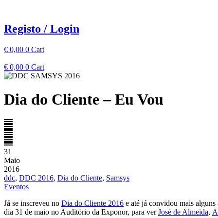
Pular
para
o
Registo / Login
conteúdo
€
0,00
0
Cart
€
0,00
0
Cart
Dia do Cliente – Eu Vou
31
Maio
2016
ddc
,
DDC 2016
,
Dia do Cliente
,
Samsys
Eventos
Já se inscreveu no
Dia do Cliente 2016
e até já convidou mais alguns
dia 31 de maio no Auditório da Exponor, para ver
José de Almeida
,
A