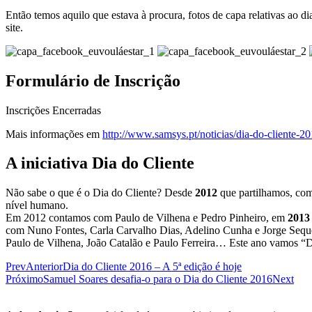
Então temos aquilo que estava à procura, fotos de capa relativas ao 
site.
Formulário de Inscrição
Inscrições Encerradas
Mais informações em
http://www.samsys.pt/noticias/dia-do-cliente-2
A iniciativa Dia do Cliente
Não sabe o que é o Dia do Cliente? Desde
2012
que partilhamos, com 
nível humano.
Em 2012 contamos com Paulo de Vilhena e Pedro Pinheiro, em
2013
com Nuno Fontes, Carla Carvalho Dias, Adelino Cunha e Jorge Seque
Paulo de Vilhena, João Catalão e Paulo Ferreira… Este ano vamos “
Prev
Anterior
Dia do Cliente 2016 – A 5ª edição é hoje
Próximo
Samuel Soares desafia-o para o Dia do Cliente 2016
Next