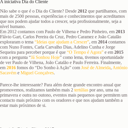
A iniciativa Dia do Cliente
Não sabe o que é o Dia do Cliente? Desde
2012
que partilhamos, com
mais de 2500 pessoas, experiências e conhecimentos que acreditamos
que nos podem ajudar todos a crescer, seja profissionalmente, seja a
nível humano.
Em 2012 contamos com Paulo de Vilhena e Pedro Pinheiro, em
2013
Flávio Gart, Carlos Pereira da Cruz, Pedro Caramez e João Catalão
exploraram o tema
“Ideias que ajudam a Crescer”
, em
2014
contamos
com Nuno Fontes, Carla Carvalho Dias, Adelino Cunha e Jorge
Sequeira para perceber porque é que
“O Tempo é Agora”
e em
2015
com a pergunta “
Já Sonhou Hoje
” como lema, tivemos oportunidade
de ver Paulo de Vilhena, João Catalão e Paulo Ferreira. Finalmente,
em
2016
fomos do “Do Sonho à Ação” com
José de Almeida
,
António
Sacavém
e
Miguel Gonçalves
.
Parece-lhe interessante? Para além deste grande encontro anual que
promovemos, realizamos também mais 2
tertúlias
por ano, uma na
primavera e outra no outono, eventos mais pequenos que permitem um
contacto mais próximo com os oradores e que nos ajudam também a
estar mais próximos de si.