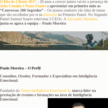
O Dia do Cliente 2017
– 20 anos a crescer juntos vai ter a presença de
João Catalão e Nuno Fontes
a
apresentar em primeira mão as
“Conversas 100 Segredos”
– Os nossos oradores vão falar de temas
que são escolhidos por si na
inscrição
no Primeiro Painel. No Segundo
Painel Samuel Soares entrevista 5 CEOs.
A
Alexandre Monteiro
junta-se agora à equipa – Paulo Moreira
Paulo Moreira – O Perfil
Consultor, Orador, Formador e Especialista em Inteligência
Emocional.
Fundador do
Treino Inteligência Emocional ®
,
marca líder na
prestação de eventos e formações na área de Inteligência
Emocional
.