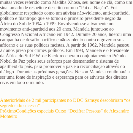
muitas vezes referido como Madiba Xhosa, seu nome de clã, como um
sinal amado de respeito e descrito como o “Pai da Nação”. Foi
globalmente respeitado como um ativista não-violento, anti-apartheid,
político e filantropo que se tornou o primeiro presidente negro da
África do Sul de 1994 a 1999. Envolvendo-se ativamente no
movimento anti-apartheid aos 20 anos, Mandela juntou-se ao
Congresso Nacional Africano em 1942. Durante 20 anos, liderou uma
campanha de desafio pacífico e não-violento contra o governo sul-
africano e as suas políticas racistas. A partir de 1962, Mandela passou
27 anos preso por crimes políticos. Em 1993, Mandela e o Presidente
da África do Sul F.W. de Klerk receberam conjuntamente o Prémio
Nobel da Paz pelos seus esforços para desmantelar o sistema de
apartheid do país, para promover a paz e a reconciliação através do
diálogo. Durante as próximas gerações, Nelson Mandela continuará a
ser uma fonte de inspiração e esperança para os ativistas dos direitos
civis em todo o mundo.
Anterior
Mais de 2 mil participantes no DDC Samsys descobriram “os
segredos do sucesso”
Próximo
Condições especiais Curso “Decifrar Pessoas” de Alexandre
Monteiro