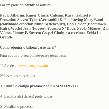
Fazem parte do
cartaz
os artistas:
Pablo Alboran, Kaiser Chiefs, Calema, Kura, Gabriel o
Pensador, Steven Tyler (Aerosmith) & The Loving Mary Band
(convidado especial: Nuno Bettencourt), Bob Geldof (Boomtown
Rats), Wyclef Jean (Fugees), Youssou N’ Dour, Pablo Milanés, Rui
Veloso, Jimmy P, Soweto Gospel Choir, e a escritora Zelda La
Grande.
Como adquirir o bilhete/passe geral?
Para adquirir o seu bilhete/passe geral basta:
1º Acede a
nmmt.weegoto.com
2º Insere os teus dados
3º Utiliza o
código promocional: NMMTINVITE
4º Escolhe a(s) data(s) pretendidas
5º Finaliza o processo